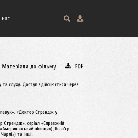
 нас
Матеріали до фільму
PDF
у та слуху. Доступ здійснюється через
а-павук», «Доктор Стрендж у
р Стрендж», серіал «Справжній
 «Американський вбивця»), Ксав’єр
Чарлі») та інші.