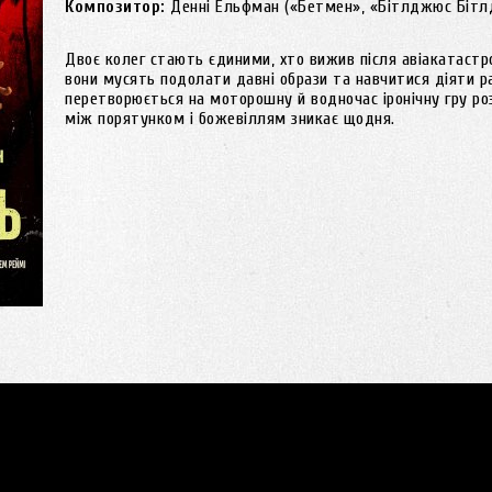
Композитор:
Денні Ельфман («Бетмен», «Бітлджюс Бітл
Двоє колег стають єдиними, хто вижив після авіакатастр
вони мусять подолати давні образи та навчитися діяти р
перетворюється на моторошну й водночас іронічну гру роз
між порятунком і божевіллям зникає щодня.