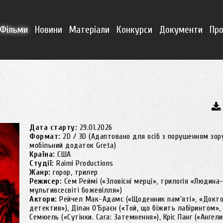
Фільми
Новини
Матеріали
Конкурси
Документи
Про
Дата старту:
29.01.2026
Формат:
2D / 3D (Адаптовано для осіб з порушенням зор
мобільний додаток Greta)
Країна:
США
Студії:
Raimi Productions
Жанр:
горор, трилер
Режисер:
Сем Реймі («Зловісні мерці», трилогія «Людин
мультивсесвіті божевілля»)
Актори:
Рейчел Мак-Адамс («Щоденник пам’яті», «Докто
детектив»), Ділан О’Браєн («Той, що біжить лабіринтом»,
Семюель («Сутінки. Сага: Затемнення»), Кріс Панг («Ангели 