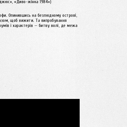
джюс», «Диво-жінка 1984»)
офи. Опинившись на безлюдному острові,
азом, щоб вижити. Та випробування
умів і характерів — битву волі, де межа