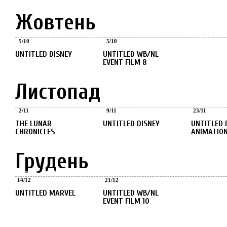
Жовтень
Жовтень
Жовтень
5
/
10
5
/
10
UNTITLED DISNEY
UNTITLED WB/NL
EVENT FILM 8
Листопад
Листопад
Листопад
Листопад
2
/
11
9
/
11
23
/
11
THE LUNAR
UNTITLED DISNEY
UNTITLED DISNEY
CHRONICLES
ANIMATIO
Грудень
Грудень
Грудень
14
/
12
21
/
12
UNTITLED MARVEL
UNTITLED WB/NL
EVENT FILM 10