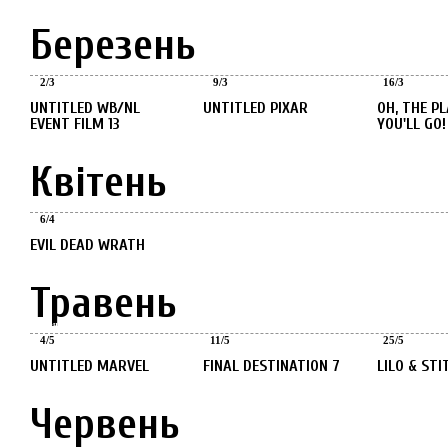
Березень
Березень
Березень
Березень
2
/
3
9
/
3
16
/
3
UNTITLED WB/NL
UNTITLED PIXAR
OH, THE PLACES
EVENT FILM 13
YOU'LL GO!
Квітень
Квітень
6
/
4
EVIL DEAD WRATH
Травень
Травень
Травень
Травень
4
/
5
11
/
5
25
/
5
UNTITLED MARVEL
FINAL DESTINATION 7
LILO & STI
Червень
Червень
Червень
Червень