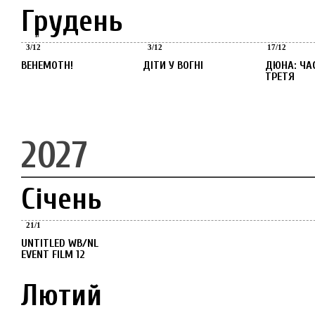
Грудень
Грудень
Грудень
Грудень
3
/
12
3
/
12
17
/
12
BEHEMOTH!
ДІТИ У ВОГНІ
ДЮНА: ЧАСТИНА
ТРЕТЯ
2027
Січень
Січень
21
/
1
UNTITLED WB/NL
EVENT FILM 12
Лютий
Лютий
Лютий
Лютий