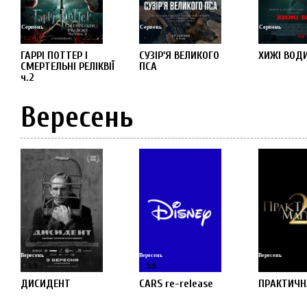
Серпень
Серпень
Серпень
27
/
8
27
/
8
27
/
8
ГАРРІ ПОТТЕР І
СУЗІР'Я ВЕЛИКОГО
ХИЖІ ВОД
СМЕРТЕЛЬНІ РЕЛІКВІЇ
ПСА
ч.2
Вересень
Вересень
Вересень
Вересень
3
/
9
3
/
9
10
/
9
ДИСИДЕНТ
CARS re-release
ПРАКТИЧН