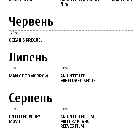
film
Червень
Червень
24
/
6
OCEAN’S PREQUEL
Липень
Липень
Липень
8
/
7
22
/
7
MAN OF TOMORROW
AN UNTITLED
MINECRAFT SEQUEL
Серпень
Серпень
Серпень
5
/
8
12
/
8
UNTITLED BLUEY
AN UNTITLED TIM
MOVIE
MILLER/ KEANU
REEVES FILM