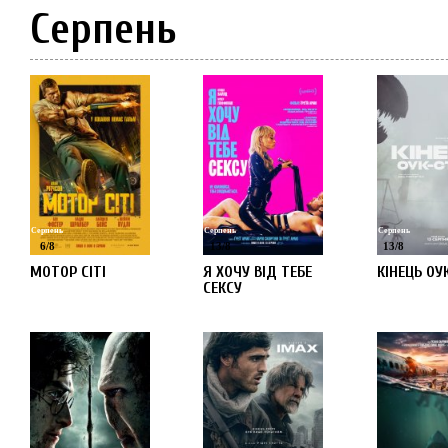
Серпень
Серпень
Серпень
Серпень
6
/
8
13
/
8
13
/
8
МОТОР СІТІ
Я ХОЧУ ВІД ТЕБЕ
КІНЕЦЬ ОУ
СЕКСУ