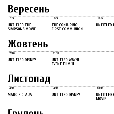
Вересень
Вересень
Вересень
Вересень
2
/
9
9
/
9
16
/
9
UNTITLED THE
THE CONJURING:
UNTITLED 
SIMPSONS MOVIE
FIRST COMMUNION
Жовтень
Жовтень
Жовтень
7
/
10
21
/
10
UNTITLED DISNEY
UNTITLED WB/NL
EVENT FILM 11
Листопад
Листопад
Листопад
Листопад
4
/
11
4
/
11
18
/
11
MARGIE CLAUS
UNTITLED DISNEY
UNTITLED GREMLINS
MOVIE
Грудень