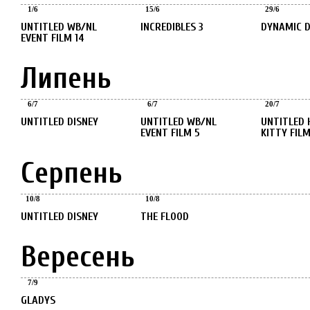
1
/
6
15
/
6
29
/
6
UNTITLED WB/NL
INCREDIBLES 3
DYNAMIC 
EVENT FILM 14
Липень
Липень
Липень
Липень
6
/
7
6
/
7
20
/
7
UNTITLED DISNEY
UNTITLED WB/NL
UNTITLED HELLO
EVENT FILM 5
KITTY FIL
Серпень
Серпень
Серпень
10
/
8
10
/
8
UNTITLED DISNEY
THE FLOOD
Вересень
Вересень
7
/
9
GLADYS