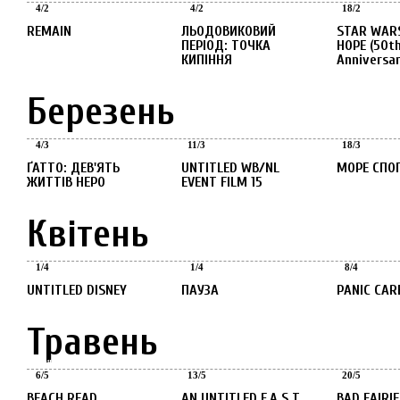
4
/
2
4
/
2
18
/
2
REMAIN
ЛЬОДОВИКОВИЙ
STAR WARS: A NEW
ПЕРІОД: ТОЧКА
HOPE (50t
КИПІННЯ
Anniversar
Березень
Березень
Березень
Березень
4
/
3
11
/
3
18
/
3
ҐАТТО: ДЕВ'ЯТЬ
UNTITLED WB/NL
МОРЕ СПО
ЖИТТІВ НЕРО
EVENT FILM 15
Квітень
Квітень
Квітень
Квітень
1
/
4
1
/
4
8
/
4
UNTITLED DISNEY
ПАУЗА
PANIC CAR
Травень
Травень
Травень
Травень
6
/
5
13
/
5
20
/
5
BEACH READ
AN UNTITLED F.A.S.T
BAD FAIRI