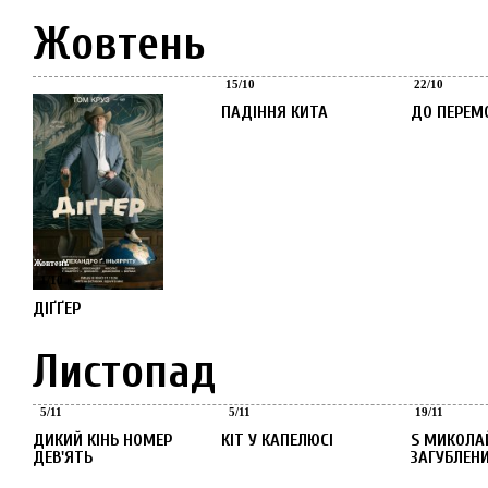
Жовтень
Жовтень
Жовтень
15
/
10
22
/
10
ПАДІННЯ КИТА
ДО ПЕРЕМ
Жовтень
1
/
10
ДІҐҐЕР
Листопад
Листопад
Листопад
Листопад
5
/
11
5
/
11
19
/
11
ДИКИЙ КІНЬ НОМЕР
КІТ У КАПЕЛЮСІ
S МИКОЛАЙ ТА
ДЕВ'ЯТЬ
ЗАГУБЛЕН