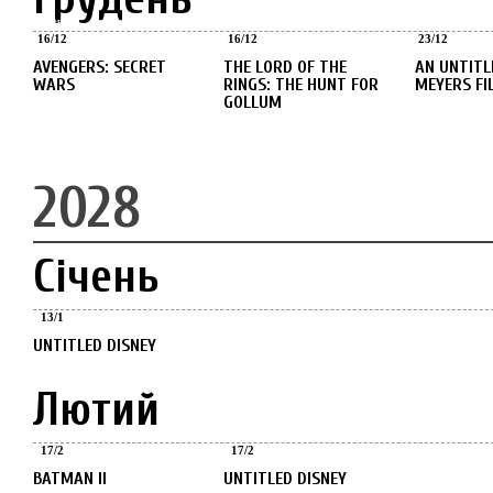
Грудень
Грудень
Грудень
16
/
12
16
/
12
23
/
12
AVENGERS: SECRET
THE LORD OF THE
AN UNTITLED NANCY
WARS
RINGS: THE HUNT FOR
MEYERS FI
GOLLUM
2028
Січень
Січень
13
/
1
UNTITLED DISNEY
Лютий
Лютий
Лютий
17
/
2
17
/
2
BATMAN II
UNTITLED DISNEY