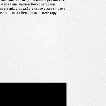
забобонної Венеції, починає сумніватися,
им котячим мафіозі Рокко загрожує
сподіванішу дружбу у своєму житті. Саме
ення — якщо Венеція не візьме гору