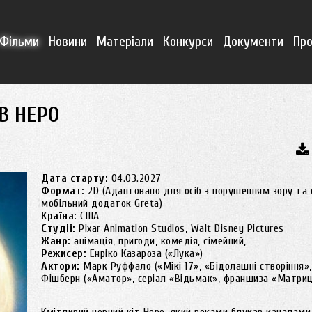
Фільми
Новини
Матеріали
Конкурси
Документи
Про
ІВ НЕРО
Дата старту:
04.03.2027
Формат:
2D (Адаптовано для осіб з порушенням зору та 
мобільний додаток Greta)
Країна:
США
Студії:
Pixar Animation Studios, Walt Disney Pictures
Жанр:
анімація, пригоди, комедія, сімейний,
Режисер:
Енріко Казароза («Лука»)
Актори:
Марк Руффало («Мікі 17», «Бідолашні створіння»
Фішберн («Аматор», серіал «Відьмак», франшиза «Матриця