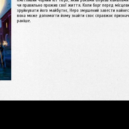
Кмітливий чорний кіт Неро, який роками блукав каналами 
чи правильно прожив свої життя. Коли борг перед місцев
зруйнувати його майбутнє, Неро змушений завести найне
вона може допомогти йому знайти своє справжнє признач
раніше.