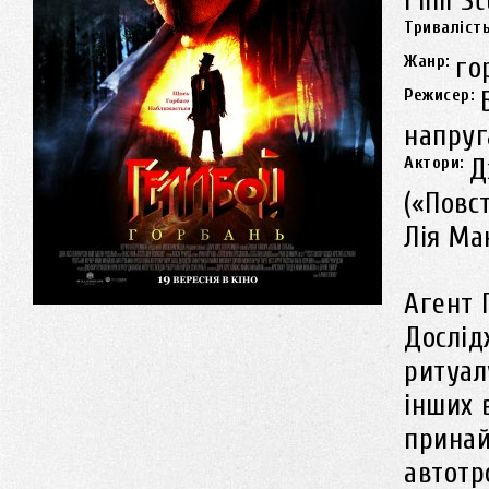
Film S
Триваліст
Жанр:
го
Режисер:
напруг
Актори:
Д
(«Повс
Лія Мак
Агент 
Дослід
ритуал
інших 
принай
автотр