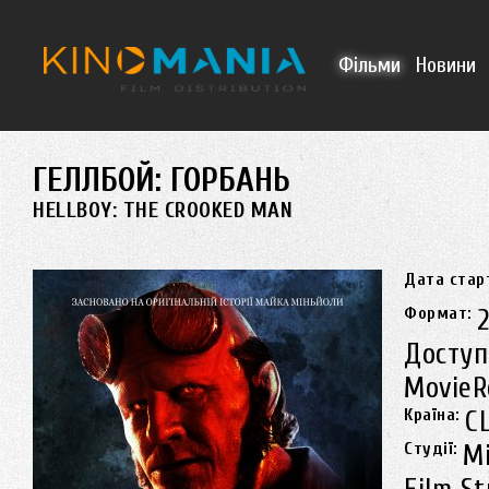
Перейти до основного матеріалу
Фільми
Новини
ГЕЛЛБОЙ: ГОРБАНЬ
HELLBOY: THE CROOKED MAN
Дата стар
Формат:
Доступ
MovieR
Країна:
С
Студії:
Mi