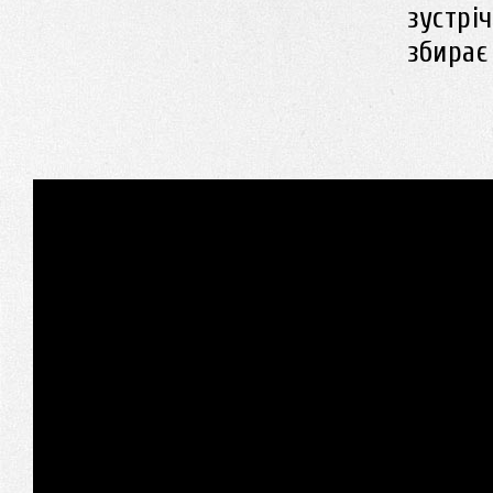
зустрі
збирає 