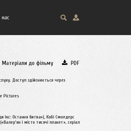
 нас
Матеріали до фільму
PDF
слуху. Доступ здійснюється через
se Pictures
и Ікс: Остання битва»), Кобі Смолдерс
(«Валер'ян і місто тисячі планет», серіал