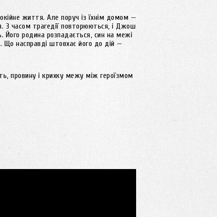
окійне життя. Але поруч із їхнім домом —
я. З часом трагедії повторюються, і Джош
 Його родина розпадається, син на межі
. Що насправді штовхає його до дій —
ть, провину і крихку межу між героїзмом