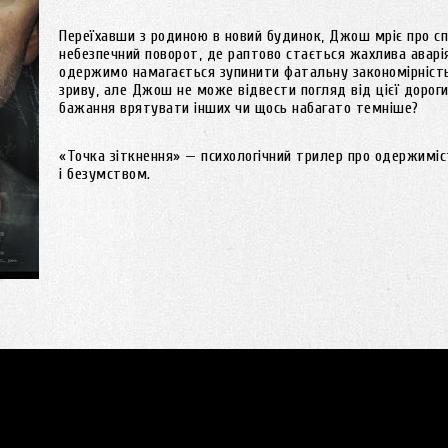
Переїхавши з родиною в новий будинок, Джош мріє про сп
небезпечний поворот, де раптово стається жахлива аварі
одержимо намагається зупинити фатальну закономірність.
зриву, але Джош не може відвести погляд від цієї дороги
бажання врятувати інших чи щось набагато темніше?
«Точка зіткнення» — психологічний трилер про одержиміс
і безумством.