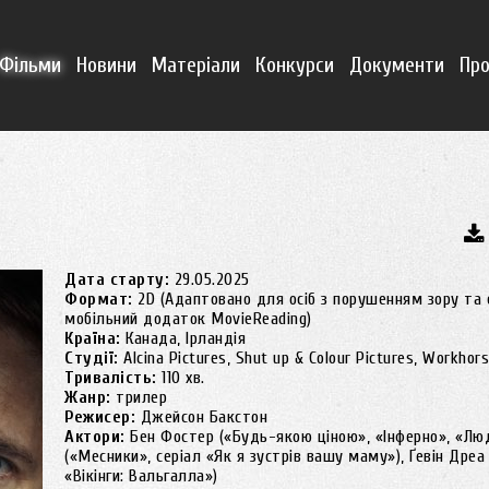
Фільми
Новини
Матеріали
Конкурси
Документи
Про
Дата старту:
29.05.2025
Формат:
2D (Адаптовано для осіб з порушенням зору та 
мобільний додаток MovieReading)
Країна:
Канада, Ірландія
Студії:
Alcina Pictures, Shut up & Colour Pictures, Workhor
Тривалість:
110 хв.
Жанр:
трилер
Режисер:
Джейсон Бакстон
Актори:
Бен Фостер («Будь-якою ціною», «Інферно», «Люд
(«Месники», серіал «Як я зустрів вашу маму»), Ґевін Дреа 
«Вікінги: Вальгалла»)