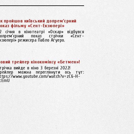
к пройшов київський допрем’єрний
оказ фільму «Сент-Екзюпері»
2 січня в кінотеатрі «Оскар» відбувся
опрем’єрний показ стрічки «Сент-
кзюпері» режисера Пабло Аґуеро.
овий трейлер кінокоміксу «Бетмен»!
трічка вийде в кіно 3 березні 2022!
рейлер можна переглянути ось тут:
ttps://www.youtube.com/watch?v=zC6-H-
cEmU