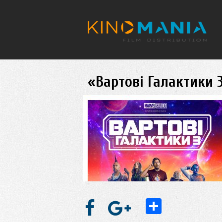
Перейти до основного матеріалу
«Вартові Галактики 3

