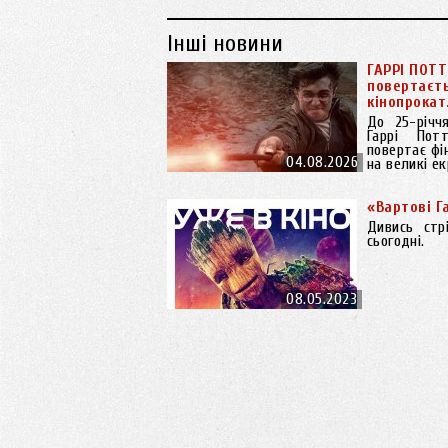
Інші новини
ГАРРІ ПОТТ
повертаєть
кінопрокат
До 25-річч
Гаррі Пот
повертає фі
04.08.2026
на великі ек
«Вартові Г
Дивись стр
сьогодні.
08.05.2023