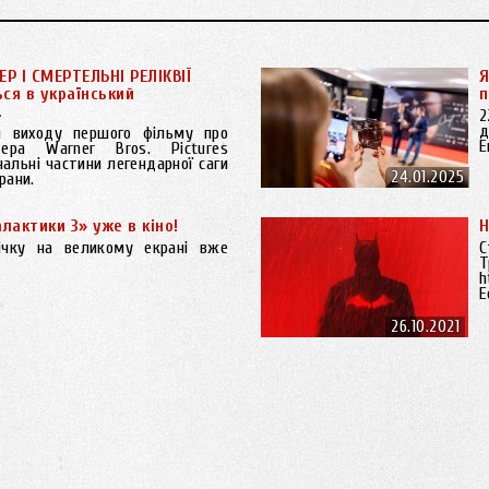
ЕР І СМЕРТЕЛЬНІ РЕЛІКВІЇ
Я
ся в український
п
.
2
д
я виходу першого фільму про
Е
тера Warner Bros. Pictures
нальні частини легендарної саги
24.01.2025
рани.
алактики 3» уже в кіно!
Н
ічку на великому екрані вже
С
Т
h
E
26.10.2021