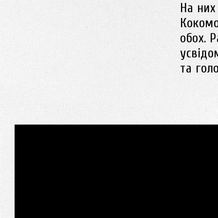
На них
Кокомо
обох. 
усвідо
та голо