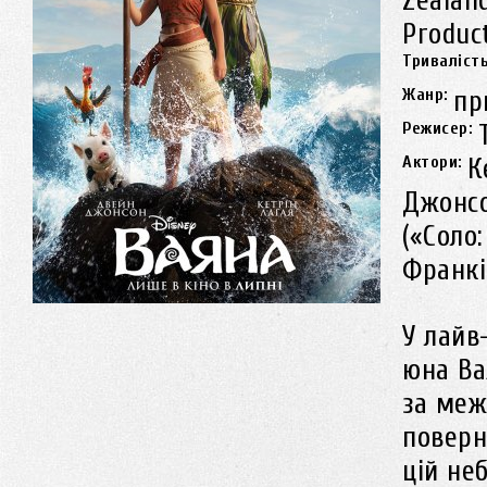
Zealan
Produc
Триваліст
Жанр:
пр
Режисер:
Актори:
К
Джонсо
(«Соло:
Франкі
У лайв
юна Ва
за меж
поверн
цій не