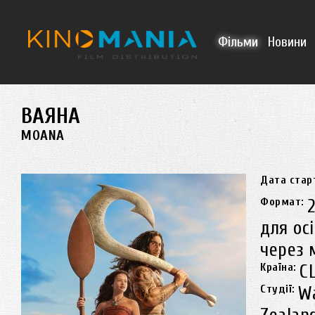
Перейти до основного матеріалу
Фільми
Новини
ВАЯНА
MOANA
Дата стар
Формат:
для ос
через 
Країна:
С
Студії:
Wa