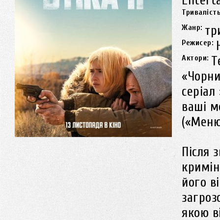
Entert
Триваліст
Жанр:
тр
Режисер:
Актори:
Т
«Чорни
серіал
ваші м
(«Меню
Після 
кримін
його в
загроз
якою в