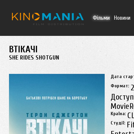
Перейти до основного матеріалу
Фільми
Новини
ВТІКАЧІ
SHE RIDES SHOTGUN
Дата стар
Формат:
Доступ
MovieR
Країна:
С
Студії:
Fi