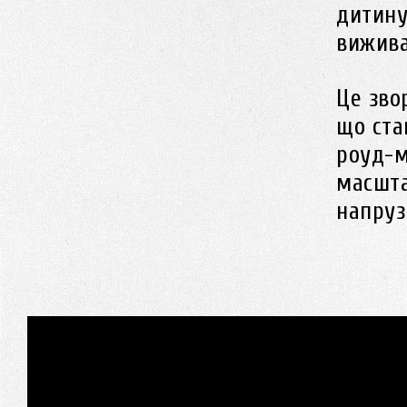
дитину
вижив
Це зво
що ста
роуд-м
масшта
напруз